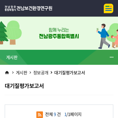
전
모바
라
일메
뉴
남
도
보
게시판
건
HOME
게시판
정보공개
대기질평가보고서
환
대기질평가보고서
경
연
전체
9
건
1
/1페이지